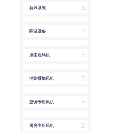
新风系统
降温设备
排尘通风机
消防排烟风机
空调专用风机
厨房专用风机