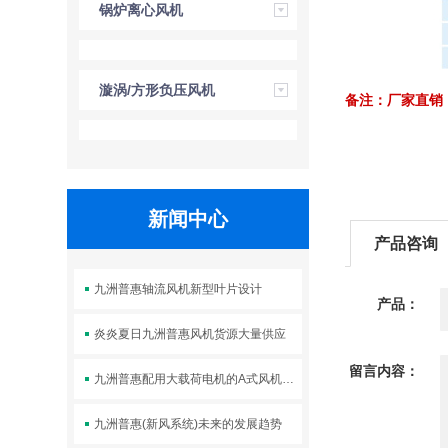
锅炉离心风机
漩涡/方形负压风机
备注：厂家直销，
新闻中心
产品咨询
九洲普惠轴流风机新型叶片设计
产品：
炎炎夏日九洲普惠风机货源大量供应
留言内容：
九洲普惠配用大载荷电机的A式风机30-200KW全新投产上市
九洲普惠(新风系统)未来的发展趋势