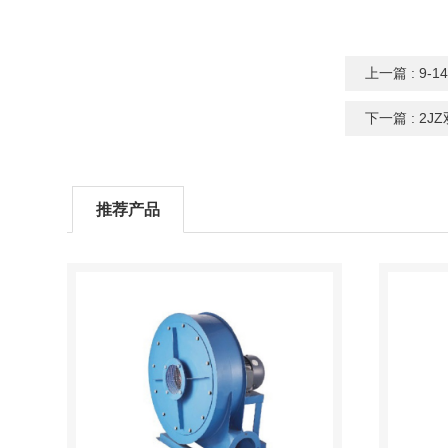
上一篇 : 9
下一篇 : 2
推荐产品